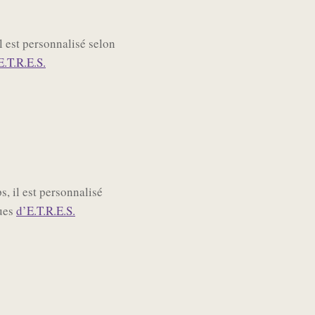
l est personnalisé selon
E.T.R.E.S.
s, il est personnalisé
ques
d’E.T.R.E.S.