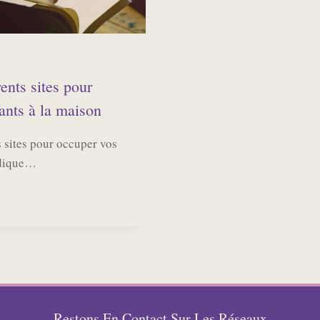
ents sites pour
ants à la maison
s sites pour occuper vos
udique…
ROUVEZ
FÉRENTS
S
R
UPER
ANTS
Restons En Contact Sur Les Réseaux