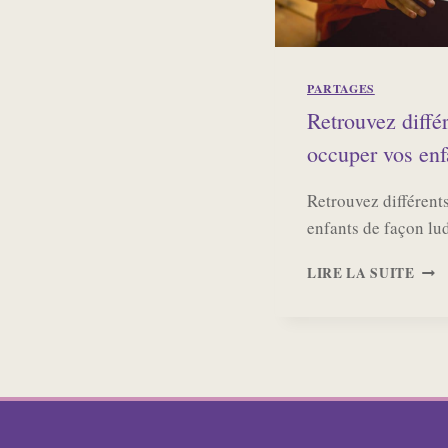
PARTAGES
Retrouvez différ
occuper vos enf
Retrouvez différent
enfants de façon l
RET
LIRE LA SUITE
DIF
SITE
POU
OCC
VOS
ENF
À
LA